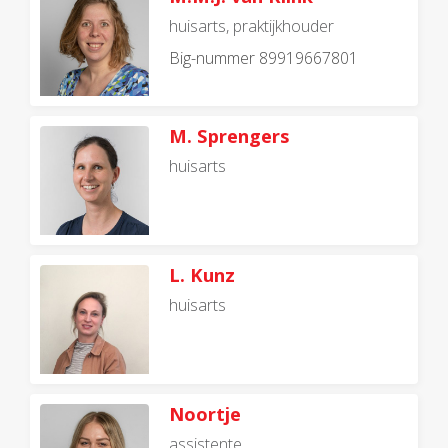
huisarts, praktijkhouder
Big-nummer 89919667801
M. Sprengers
huisarts
L. Kunz
huisarts
Noortje
assistente