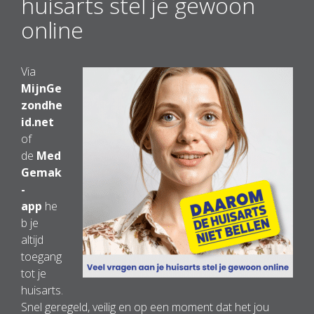
huisarts stel je gewoon
online
Via
MijnGe
zondhe
id.net
of
de
Med
Gemak
-
app
he
b je
altijd
toegang
tot je
huisarts.
Snel geregeld, veilig en op een moment dat het jou