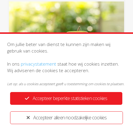
Om jullie beter van dienst te kunnen zijn maken wij
gebruik van cookies.
In ons
privacystatement
staat hoe wij cookies inzetten.
Wij adviseren de cookies te accepteren.
Let op: als u cookies accepteert geeft u toestemming om cookies te plaatsen.
Zorroo
Accepteer beperkte statistieken cookies
Uw huisartsenpraktijk is aangesloten bij de
Zorggroep Regio Oosterhout & Omstreken, een
samenwerkingsverband van zo’n 70 huisartsen.
Accepteer alleen noodzakelijke cookies
Samen met andere zorgpartners organiseert
Zorroo chronische zorg (diabetes, COPD, CVRM en