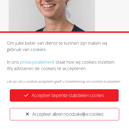
Om jullie beter van dienst te kunnen zijn maken wij
gebruik van cookies.
In ons
privacystatement
staat hoe wij cookies inzetten.
Wij adviseren de cookies te accepteren.
Let op: als u cookies accepteert geeft u toestemming om cookies te plaatsen.
Accepteer beperkte statistieken cookies
Privacystatement
Disclaimer
Ontwikkeld door:
Yardzorgsites.nl
Accepteer alleen noodzakelijke cookies