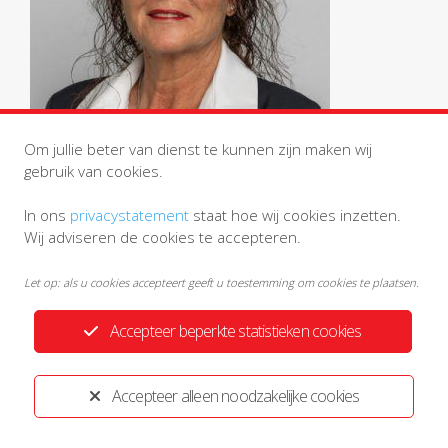
Om jullie beter van dienst te kunnen zijn maken wij
gebruik van cookies.
In ons
privacystatement
staat hoe wij cookies inzetten.
Wij adviseren de cookies te accepteren.
Let op: als u cookies accepteert geeft u toestemming om cookies te plaatsen.
Accepteer beperkte statistieken cookies
Privacystatement
Disclaimer
Ontwikkeld door:
Yardzorgsites.nl
Accepteer alleen noodzakelijke cookies