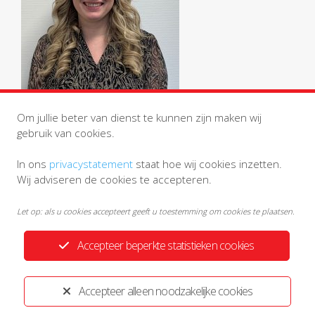
Om jullie beter van dienst te kunnen zijn maken wij
gebruik van cookies.
In ons
privacystatement
staat hoe wij cookies inzetten.
Wij adviseren de cookies te accepteren.
Let op: als u cookies accepteert geeft u toestemming om cookies te plaatsen.
Accepteer beperkte statistieken cookies
Privacystatement
Disclaimer
Accepteer alleen noodzakelijke cookies
Ontwikkeld door:
Yardzorgsites.nl