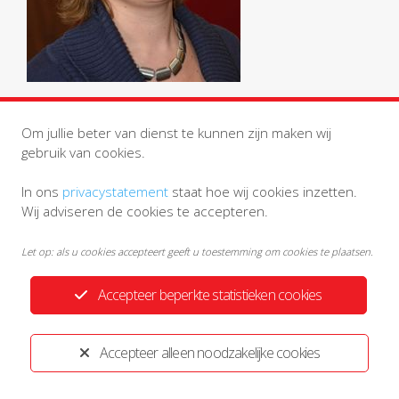
Om jullie beter van dienst te kunnen zijn maken wij
gebruik van cookies.
In ons
privacystatement
staat hoe wij cookies inzetten.
Wij adviseren de cookies te accepteren.
Privacystatement
Disclaimer
Let op: als u cookies accepteert geeft u toestemming om cookies te plaatsen.
Ontwikkeld door:
Yardzorgsites.nl
Accepteer beperkte statistieken cookies
Accepteer alleen noodzakelijke cookies