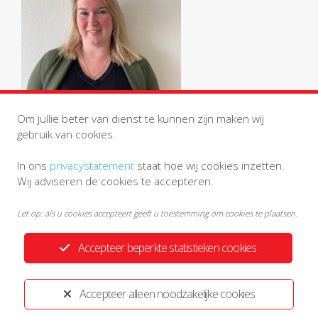
Om jullie beter van dienst te kunnen zijn maken wij
gebruik van cookies.
In ons
privacystatement
staat hoe wij cookies inzetten.
Wij adviseren de cookies te accepteren.
Let op: als u cookies accepteert geeft u toestemming om cookies te plaatsen.
Accepteer beperkte statistieken cookies
Privacystatement
Disclaimer
Accepteer alleen noodzakelijke cookies
Ontwikkeld door:
Yardzorgsites.nl